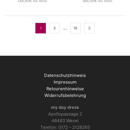
139,90
€
189,00
€
inkl. MwSt.
inkl. MwSt.
…
1
2
10
Datenschutzhinweis
Impressum
Retourenhinweise
Widerrufsbelehrung
my day dress
Apollopassage 2
46483 Wesel
Telefon: 0172 – 2128265