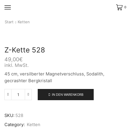
0
Start
Ketten
Z-Kette 528
49,00
€
inkl. MwSt.
45 cm, versilberter Magnetverschluss, Sodalith,
gecrashter Bergkristall
IN DEN WARENKORB
Z-
Kette
528
Menge
SKU:
528
Category:
Ketten