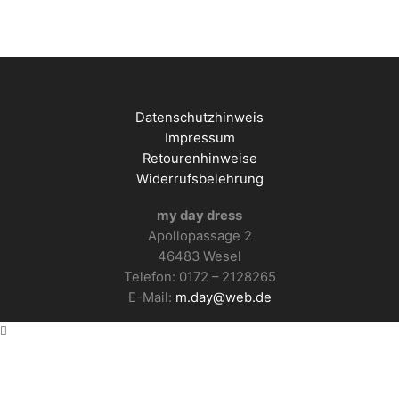
Datenschutzhinweis
Impressum
Retourenhinweise
Widerrufsbelehrung
my day dress
Apollopassage 2
46483 Wesel
Telefon: 0172 – 2128265
E-Mail:
m.day@web.de