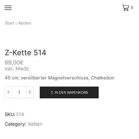
0
Start
Ketten
Z-Kette 514
69,00
€
inkl. MwSt.
45 cm, versilberter Magnetverschluss, Chalkedon
IN DEN WARENKORB
Z-
Kette
514
Menge
SKU:
514
Category:
Ketten