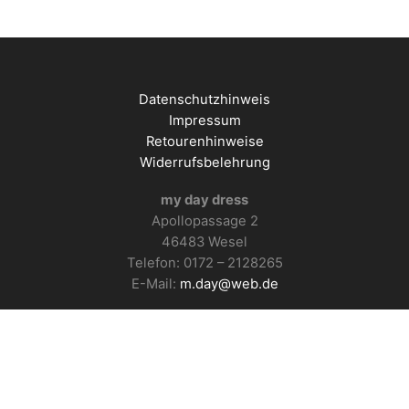
Datenschutzhinweis
Impressum
Retourenhinweise
Widerrufsbelehrung
my day dress
Apollopassage 2
46483 Wesel
Telefon: 0172 – 2128265
E-Mail:
m.day@web.de