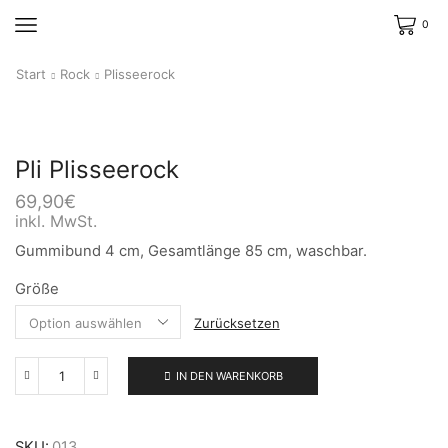
0
Start
Rock
Plisseerock
Pli Plisseerock
69,90
€
inkl. MwSt.
Gummibund 4 cm, Gesamtlänge 85 cm, waschbar.
Größe
Zurücksetzen
IN DEN WARENKORB
Pli
Plisseerock
Menge
SKU:
013