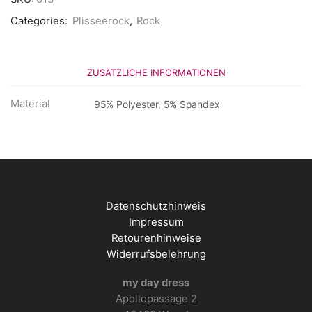
Categories:
Plisseerock
,
Rock
ZUSÄTZLICHE INFORMATIONEN
Material
95% Polyester, 5% Spandex
Datenschutzhinweis
Impressum
Retourenhinweise
Widerrufsbelehrung
my day dress
Apollopassage 2