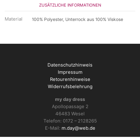
ZUSÄTZLICHE INFORMATIONEN
Material
100% Polyester, Unterrock aus 100% Viskose
Datenschutzhinweis
Impressum
Retourenhinweise
Widerrufsbelehrung
my day dress
Apollopassage 2
46483 Wesel
Telefon: 0172 – 2128265
E-Mail:
m.day@web.de